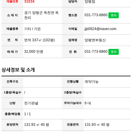
31034
양평점
매물번호
담당자
경기 양평군 옥천면 옥
031-773-8860
소 재 지
핸드폰
통화
천리
기타 / 가든
jjji0924@naver.com
매물종류
이메일
면적 337㎡ (102평)
양평엔부동산
면 적
업체명
32,000 만원
031-773-8860
매 매 가
전 화
통화
상세정보 및 소개
계약가능
건축구조
진행상황
/
1층방/욕실수
2층방/욕실수
전기판넬
6 대
난방
주차가능대수
1 / 1
총층/해당층
131.93 ㎡ 40 평
131.93 ㎡ 40 평
분양면적
전용면적