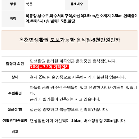
북동
방향
총세대수
북동향,상수도,하수처리구역,아신역3.5km,면소재지 2.5km,연매출2
특징
억,주차6대+@,별채1.5룸,알땅
옥천면생활권 도보가능한 음식점-6천만원인하
면생활권 편리한 계곡인근 운영중인 음식점입니다.
담당자 의견
3.8억 -- 3.2억 가격인하
현재 20년째 운영중으로 사용하시기에 불편함 없습니다.
상태
마을회관과 원주민 주택들이 있고 유명한 사나사계곡이 있습니
다.
주변환경
근래에 빌라들이 건축되어지고 있습니다.
접근성 양호하고 북동향으로 건축되었습니다.
접근성/향
면생활권이며 아신역이 3.5km, 버스정류장 200m입니다.
생활권/대중교통
비고