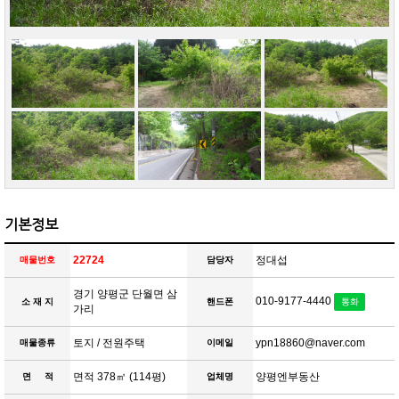
기본정보
22724
정대섭
매물번호
담당자
경기 양평군 단월면 삼
010-9177-4440
소 재 지
핸드폰
통화
가리
토지 / 전원주택
ypn18860@naver.com
매물종류
이메일
면적 378㎡ (114평)
양평엔부동산
면 적
업체명