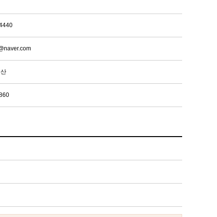
4440
@naver.com
동산
860