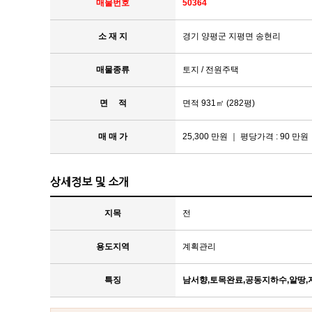
매물번호
50364
소 재 지
경기 양평군 지평면 송현리
매물종류
토지 / 전원주택
면 적
면적 931㎡ (282평)
매 매 가
25,300 만원 ｜ 평당가격 : 90 만원
상세정보 및 소개
지목
전
용도지역
계획관리
특징
남서향,토목완료,공동지하수,알땅,지