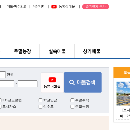
｜
｜
｜
｜
개
매도·매수의뢰
커뮤니티
동영상매물
즐겨찾기 추가
물
주말농장
실속매물
상가매물
오
만원
~
2차선도로변
학교인근
주말주택
도시가스
상수도
주말농장
[토지
매 : 