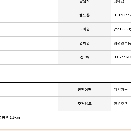
담당자
정대섭
핸드폰
010-9177-
이메일
ypn18860
업체명
양평엔부
전 화
031-771-8
진행상황
계약가능
추천용도
전원주택
평역 1.9km