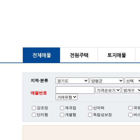
전체매물
전원주택
토지매물
지역·분류
매물번호
강조망
계곡접
산자락
국
단지형
개별형
독립성보장
버