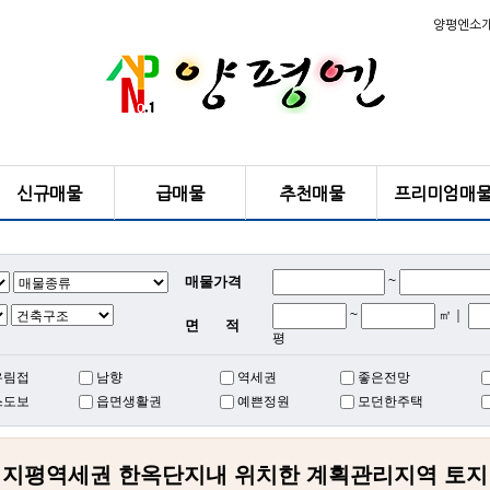
양평엔소
신규매물
급매물
추천매물
프리미엄매
매물가격
~
~
㎡｜
면 적
평
유림접
남향
역세권
좋은전망
스도보
읍면생활권
예쁜정원
모던한주택
지평역세권 한옥단지내 위치한 계획관리지역 토지