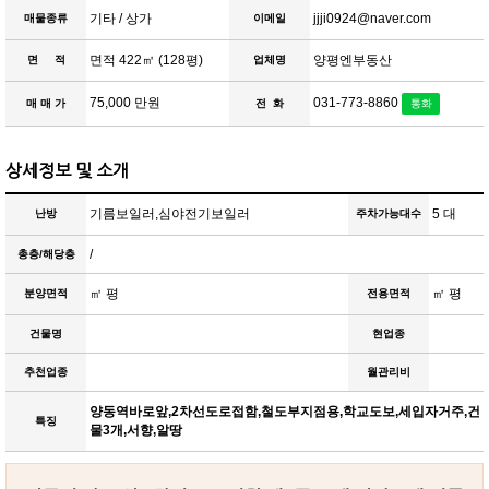
기타 / 상가
jjji0924@naver.com
매물종류
이메일
면적 422㎡ (128평)
양평엔부동산
면 적
업체명
75,000 만원
031-773-8860
매 매 가
전 화
통화
상세정보 및 소개
기름보일러,심야전기보일러
5 대
난방
주차가능대수
/
총층/해당층
㎡ 평
㎡ 평
분양면적
전용면적
건물명
현업종
추천업종
월관리비
양동역바로앞,2차선도로접함,철도부지점용,학교도보,세입자거주,건
특징
물3개,서향,알땅