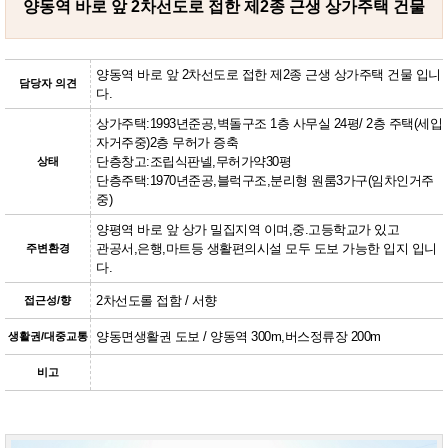
양동역 바로 앞 2차선도로 접한 제2종 근생 상가주택 건물
양동역 바로 앞 2차선도로 접한 제2종 근생 상가주택 건물 입니
담당자 의견
다.
상가주택:1993년준공,벽돌구조 1층 사무실 24평/ 2층 주택(세입
자거주중)2층 무허가 증축
단층창고:조립식판넬,무허가약30평
상태
단층주택:1970년준공,블럭구조,분리형 원룸3가구(임차인거주
중)
양평역 바로 앞 상가 밀집지역 이며,중.고등학교가 있고
관공서,은행,마트등 생활편의시설 모두 도보 가능한 입지 입니
주변환경
다.
2차선도롤 접함 / 서향
접근성/향
양동면생활권 도보 / 양동역 300m,버스정류장 200m
생활권/대중교통
비고