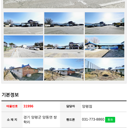
기본정보
31996
양평점
매물번호
담당자
경기 양평군 양동면 쌍
031-773-8860
소 재 지
핸드폰
통화
학리